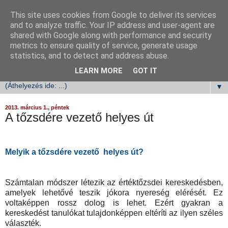
This site uses cookies from Google to deliver its services
TőzsdeBefektetés.hu
and to analyze traffic. Your IP address and user-agent are
shared with Google along with performance and security
metrics to ensure quality of service, generate usage
Mindenkinek, aki saját maga akarja befektetni a pénzét a
statistics, and to detect and address abuse.
tőzsdén, magas hozamokkal, egyszerűen és biztonságosan!
LEARN MORE
GOT IT
▼
2013. március 1., péntek
A tőzsdére vezető helyes út
Melyik a tőzsdére vezető helyes út?
Számtalan módszer létezik az értéktőzsdei kereskedésben,
amelyek lehetővé teszik jókora nyereség elérését. Ez
voltaképpen rossz dolog is lehet. Ezért gyakran a
kereskedést tanulókat tulajdonképpen eltéríti az ilyen széles
választék.