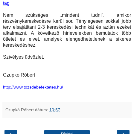
tag
Nem szükséges „mindent tudni”, amikor
részvénykereskedésre kerül sor. Ténylegesen sokkal jobb
terv elsajátítani 2-3 kereskedési technikát és aztán ezeket
alkalmazni. A következő hírlevelekben bemutatok több
ötletet és elvet, amelyek elengedhetetlenek a sikeres
kereskedéshez.
Szívélyes üdvözlet,
Czupkó Róbert
http://www.tozsdebefektetes.hu/
Czupkó Róbert
dátum:
10:57
‹
›
Főoldal