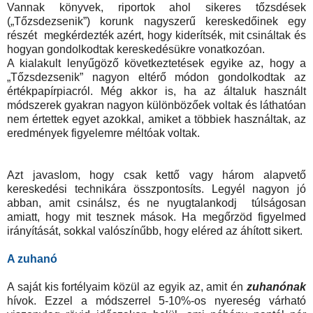
Vannak könyvek, riportok ahol sikeres tőzsdések
(„Tőzsdezsenik”) korunk nagyszerű kereskedőinek egy
részét megkérdezték azért, hogy kiderítsék, mit csináltak és
hogyan gondolkodtak kereskedésükre vonatkozóan.
A kialakult lenyűgöző következtetések egyike az, hogy a
„Tőzsdezsenik” nagyon eltérő módon gondolkodtak az
értékpapírpiacról. Még akkor is, ha az általuk használt
módszerek gyakran nagyon különbözőek voltak és láthatóan
nem értettek egyet azokkal, amiket a többiek használtak, az
eredmények figyelemre méltóak voltak.
Azt javaslom, hogy csak kettő vagy három alapvető
kereskedési technikára összpontosíts. Legyél nagyon jó
abban, amit csinálsz, és ne nyugtalankodj túlságosan
amiatt, hogy mit tesznek mások. Ha megőrzöd figyelmed
irányítását, sokkal valószínűbb, hogy eléred az áhított sikert.
A zuhanó
A saját kis fortélyaim közül az egyik az, amit én
zuhanónak
hívok. Ezzel a módszerrel 5-10%-os nyereség várható