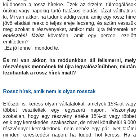
különösen a rossz hírekre. Ezek az érzelmi túlreagálások
órákig vagy napokig tartó hatásos eladási lázat válthatnak
ki. Mi van akkor, ha tudunk addig várni, amíg egy rossz hírre
jövő eladási reakció teljes ereje lecseng, és aztán vesszük
meg azokat a részvényeket, amikor már újra felmentek az
emésztési fázist
követően, amit egy perccel ezelőtt
említettem?
„Ez jó lenne”, mondod te.
És mi van akkor, ha módunkban áll felismerni, mely
részvények mennének fel újra legvalószínűbben, miután
lezuhantak a rossz hírek miatt?
Rossz hírek, amik nem is olyan rosszak
Először is, keress olyan vállalatokat, amelyek 15%-ot vagy
többet veszítettek egy egyszerű napon. Viszonylag
szokatlan, hogy egy részvény értéke 15%-ot vagy többet
esik egy kereskedési szakaszban, de mivel körülbelül 9,000
részvénnyel kereskednek, nem nehéz egy pár ilyet találni
minden kereskedési napon, ha tudod, hol keress. Ha a