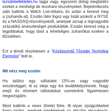
tozsdebefektetés.hu
tagja vagy, egyszerű dolog megtalálni
ezeket a minőségi de lezuhant részvényeket. Bejelentkezés
után kattints a Watch List-oldalra, és aztán a keresd meg
a (zuhanók-at). Ezután látni fogsz egy listát azokról a NYSE
és a NASDAQ-részvényekről, amelyek aznap a legnagyobb
százalékú árveszteséget produkálták. Ezután keresd meg a
legjobbakat, hogy lásd a lehetséges zuhanókat ezeken a
tőzsdéken.
Ezt a témát részletesen a "
Középszintű Tőzsdei Technikai
Elemzés
l
" fedi le.
Mit nézz meg ezután
Ha találsz egy vállalatot 15%-os vagy nagyobb
veszteséggel, itt az ideje egy kis továbbképzésnek. Nagy
erejű és elismert vállalatokat szeretnénk figyelmesen
megvizsgálni.
Most kattints a
news
(hírek) fülre. Itt olyan újságcikkeket
fogsz találni, amelyek megfelelnek az aktuális részvényár-