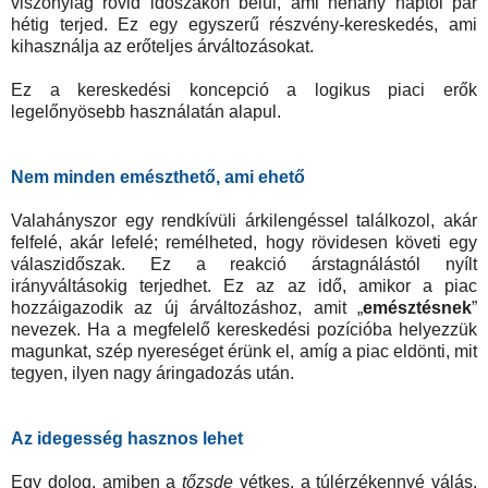
viszonylag rövid időszakon belül, ami néhány naptól pár
hétig terjed. Ez egy egyszerű részvény-kereskedés, ami
kihasználja az erőteljes árváltozásokat.
Ez a kereskedési koncepció a logikus piaci erők
legelőnyösebb használatán alapul.
Nem minden emészthető, ami ehető
Valahányszor egy rendkívüli árkilengéssel találkozol, akár
felfelé, akár lefelé; remélheted, hogy rövidesen követi egy
válaszidőszak. Ez a reakció árstagnálástól nyílt
irányváltásokig terjedhet. Ez az az idő, amikor a piac
hozzáigazodik az új árváltozáshoz, amit „
emésztésnek
”
nevezek. Ha a megfelelő kereskedési pozícióba helyezzük
magunkat, szép nyereséget érünk el, amíg a piac eldönti, mit
tegyen, ilyen nagy áringadozás után.
Az idegesség hasznos lehet
Egy dolog, amiben a
tőzsde
vétkes, a túlérzékennyé válás,