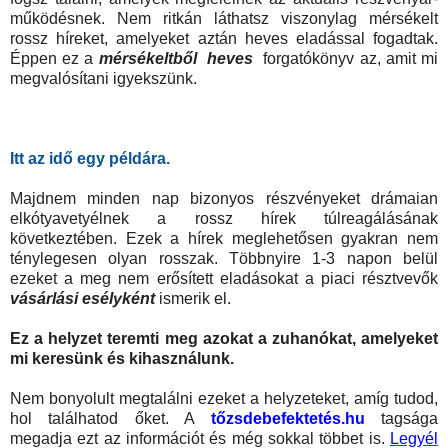
működésnek. Nem ritkán láthatsz viszonylag mérsékelt
rossz híreket, amelyeket aztán heves eladással fogadtak.
Éppen ez a
mérsékeltből
heves
forgatókönyv az, amit mi
megvalósítani igyekszünk.
Itt az idő egy példára.
Majdnem minden nap bizonyos részvényeket drámaian
elkótyavetyélnek a rossz hírek túlreagálásának
következtében. Ezek a hírek meglehetősen gyakran nem
ténylegesen olyan rosszak. Többnyire 1-3 napon belül
ezeket a meg nem erősített eladásokat a piaci résztvevők
vásárlási esélyként
ismerik el.
Ez a helyzet teremti meg azokat a zuhanókat, amelyeket
mi keresünk és kihasználunk.
Nem bonyolult megtalálni ezeket a helyzeteket, amíg tudod,
hol találhatod őket. A
tőzsdebefektetés.hu
tagsága
megadja ezt az információt és még sokkal többet is.
Legyél